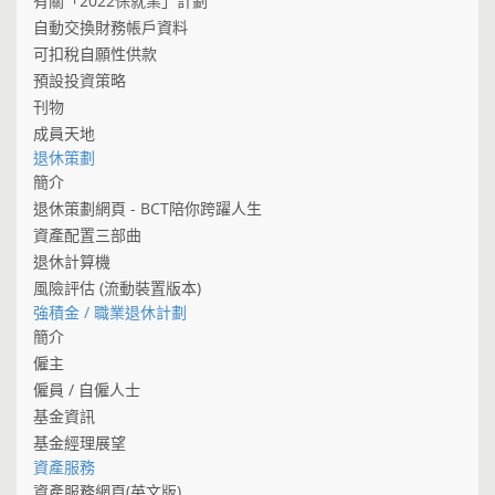
有關「2022保就業」計劃
自動交換財務帳戶資料
可扣稅自願性供款
預設投資策略
刊物
成員天地
退休策劃
簡介
退休策劃網頁 - BCT陪你跨躍人生
資產配置三部曲
退休計算機
風險評估 (流動裝置版本)
強積金 / 職業退休計劃
簡介
僱主
僱員 / 自僱人士
基金資訊
基金經理展望
資產服務
資產服務網頁(英文版)