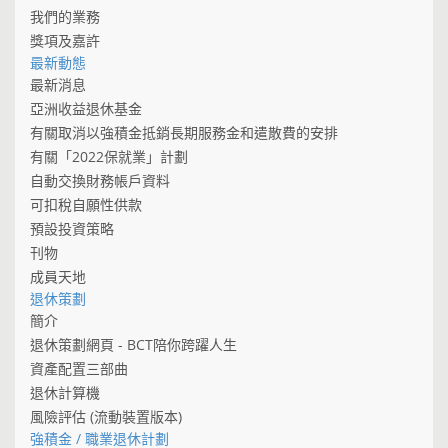
我們的業務
獎項及嘉許
最新動態
最新消息
亞洲收益退休基金
有關取消以強積金抵銷長期服務金和遣散費的安排
有關「2022保就業」計劃
自動交換財務帳戶資料
可扣稅自願性供款
預設投資策略
刊物
成員天地
退休策劃
簡介
退休策劃網頁 - BCT陪你跨躍人生
資產配置三部曲
退休計算機
風險評估 (流動裝置版本)
強積金 / 職業退休計劃