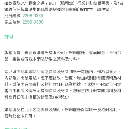
如欲索取BCT積金之選 / BCT（強積金）行業計劃
總說明書，及/或
銀聯信託超卓匯集退休計劃解釋說明書的印刷文本，請致電︰
成員熱線:
2298 9333
僱主熱線:
2298 9388
許可
版權所有。未經銀聯信託有限公司﹝銀聯信託﹞書面同意，不得抄
襲、複製或傳送本網站所載之資料及材料。
您只可下載本網站所載之資料及材料到單一電腦內，作為您個人、
內部及非商業用途。您不應修改、變更、增加或刪除有關資料及材
料，或使用有關資料及材料作任何商業用途，包括但不限於任何銷
售或出租或公開展示有關資料及材料。您同意防止對有關資料及材
料進行任何未授權的抄襲及/或轉送。
如您違反在此所述之條款及細則，銀聯信託保留唯一及絕對權利，
隨時終止本許可。