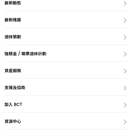
我們的業務
最新動態
BCT里程
最新消息
可持續發展
亞洲收益退休基金
最新推廣
獎項
有關「保就業」計劃資助
bct+ app
BCT 的服務承諾
自動交換財務帳戶資料
MPF 戶口整合
退休策劃
預設投資策略
簡介
刊物
退休策劃網頁 - BCT陪你跨躍人生
強積金 / 職業退休計劃
成員天地
資產配置三部曲
簡介
退休計算機
僱主
資產服務
可扣稅自願性供款(TVC)
僱員 / 自僱人士
資產服務網頁(英文版)
基金資訊
支援及協助
基金經理展望
表格
工具及示範
加入 BCT
網站指南
簡介
訂閱 e-通訊
成為 BCT 人（英文版）
資源中心
BCT e旅程