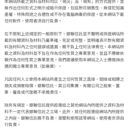
本網站所載之資料及材料均以「現況」及「現有」的方式提供，並
無作出任何形式之明示或暗示保證，包括對可銷售性、無侵犯知識
產權、特殊用途之合適性或不存在電腦病毒的保證。從本網站下載
任何軟件，使用者須自行負責。
在不限制上述規定的一般原則下，銀聯信託並不聲明或保證網站所
載的有關資料及材料乃屬準確、充足或完整，並明確表示對有關資
料及材料內之任何錯誤或遺漏，概不負上任何法律責任。本網站所
載之資料及材料並不旨在作為任何性質之專業意見，並且不應被依
賴作為任何性質之專業意見。我們建議使用本網站之人士應徵詢合
適的獨立專業意見（如需要）。
凡因任何人士使用本網站所產生之任何性質之直接、間接或相應之
損失或損害賠償，銀聯信託、其公司集團、有關公司之股東、董
事、僱員或代理概不承擔責任。
除另有規定，銀聯信託提供超連結之其他網站內所提供之資料及材
料不一定代表銀聯信託之立場。此外，就任何超連結網站內所提供
之內容，銀聯信託概不負責，瀏覽和使用該等網站，使用者亦須自
行負責。