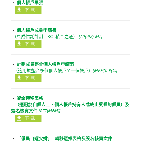
‧
個人帳戶單張
‧
個人帳戶成員申請書
（集成信託計劃 - BCT積金之選）
[AP(PM)-MT]
‧
計劃成員整合個人帳戶申請表
（適用於整合多個個人帳戶至一個帳戶）
[MPF(S)-P(C)]
‧
資金轉移表格
（適用於自僱人士、個人帳戶持有人或終止受僱的僱員）及
簽名核實文件
[RFT(MEM)]
‧
「僱員自選安排」- 轉移選擇表格及簽名核實文件