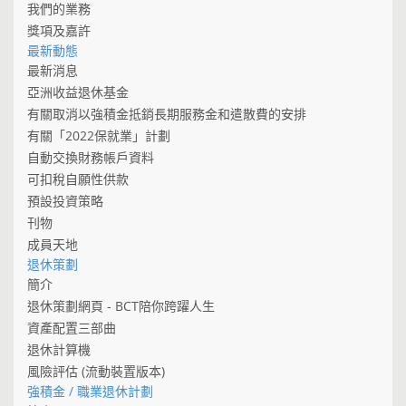
我們的業務
獎項及嘉許
最新動態
最新消息
亞洲收益退休基金
有關取消以強積金抵銷長期服務金和遣散費的安排
有關「2022保就業」計劃
自動交換財務帳戶資料
可扣稅自願性供款
預設投資策略
刊物
成員天地
退休策劃
簡介
退休策劃網頁 - BCT陪你跨躍人生
資產配置三部曲
退休計算機
風險評估 (流動裝置版本)
強積金 / 職業退休計劃