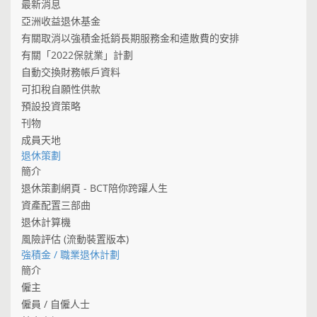
最新消息
亞洲收益退休基金
有關取消以強積金抵銷長期服務金和遣散費的安排
有關「2022保就業」計劃
自動交換財務帳戶資料
可扣稅自願性供款
預設投資策略
刊物
成員天地
退休策劃
簡介
退休策劃網頁 - BCT陪你跨躍人生
資產配置三部曲
退休計算機
風險評估 (流動裝置版本)
強積金 / 職業退休計劃
簡介
僱主
僱員 / 自僱人士