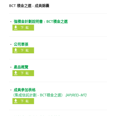
BCT 積金之選 - 成員錦囊
‧
強積金計劃說明書﹕BCT積金之選
‧
公司單張
‧
產品概覽
‧
成員參加表格
（集成信託計劃 - BCT積金之選）
[AP(REE)–MT]