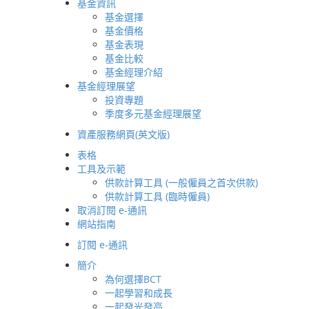
基金資訊
基金選擇
基金價格
基金表現
基金比較
基金經理介紹
基金經理展望
投資專題
季度多元基金經理展望
資產服務網頁(英文版)
表格
工具及示範
供款計算工具 (一般僱員之首次供款)
供款計算工具 (臨時僱員)
取消訂閱 e-通訊
網站指南
訂閱 e-通訊
簡介
主頁
為何選擇BCT
關於BCT 銀聯集團
一起學習和成長
一起發光發亮
關於我們