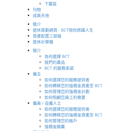
下載區
如何轉移您的強積金資產至
刊物
BCT
成員天地
簡介
如何參加計劃
簡介
在出生率下
轉移強積金資產至
退休策劃網頁 - BCT陪你跨躍人生
維持退休生
BCT 的途徑
資產配置三部曲
制性供款
計
如何管理您的帳戶
退休計算機
服務概要及接觸點
作為香港退
簡介
自僱人士供款
*數據截至20
為何選擇 BCT
定期作強積金檢討
我們的產品
投資策劃服務
BCT 的服務承諾
退休策劃服務
僱主
強積金錦囊
如何選擇您的服務提供者
基金資訊
BCT為您
如何轉移您的強積金資產至 BCT
基金選擇
如何管理您的強積金計劃
基金價格
BCT MP
如何照顧您員工的需要
基金表現
僱員 / 自僱人士
基金比較
如何選擇您的服務提供者
基金經理介紹
如何轉移您的強積金資產至 BCT
基金經理展望
如何管理您的帳戶
投資專題
強積金錦囊
季度多元基金經理展望