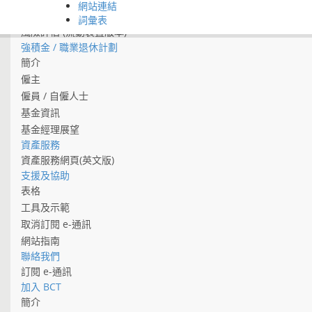
網站連結
退休計算機
詞彙表
風險評估 (流動裝置版本)
強積金 / 職業退休計劃
簡介
僱主
僱員 / 自僱人士
基金資訊
基金經理展望
資產服務
資產服務網頁(英文版)
支援及協助
表格
工具及示範
取消訂閱 e-通訊
網站指南
聯絡我們
訂閱 e-通訊
加入 BCT
簡介