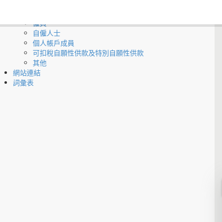
常見問題
僱主
僱員
自僱人士
個人帳戶成員
可扣稅自願性供款及特別自願性供款
其他
網站連結
詞彙表