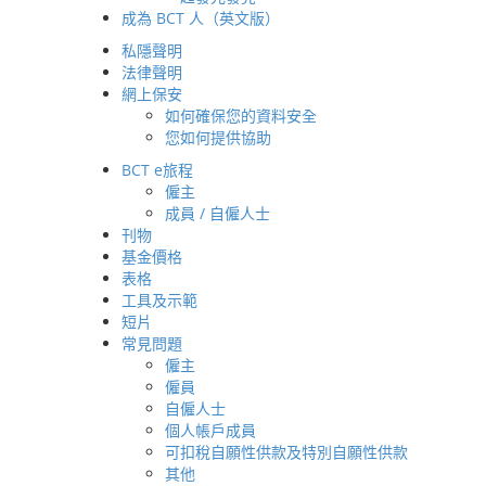
成為 BCT 人（英文版）
董事總經理及行政總裁的話
歷史和發展里程
私隱聲明
法律聲明
可持續發展與「環境、社會及管治」
網上保安
我們的業務
如何確保您的資料安全
獎項及嘉許
您如何提供協助
最新動態
BCT e旅程
最新消息
僱主
亞洲收益退休基金
成員 / 自僱人士
有關取消以強積金抵銷長期服務金和遣散費的安排
刊物
有關「2022保就業」計劃
基金價格
表格
自動交換財務帳戶資料
工具及示範
可扣稅自願性供款
短片
預設投資策略
常見問題
刊物
僱主
成員天地
僱員
退休策劃
自僱人士
個人帳戶成員
簡介
可扣稅自願性供款及特別自願性供款
退休策劃網頁 - BCT陪你跨躍人生
其他
資產配置三部曲