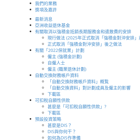
我們的業務
簡介
獎項及嘉許
首頁
強積
為何選擇 BCT
分享
最新消息
我們的產品
亞洲收益退休基金
BCT 的服務承諾
有關取消以強積金抵銷長期服務金和遣散費的安排
僱主
簡介
現行做法 (2025年正式取消「強積金對沖安排」
如何選擇您的服務提供者
正式取消「強積金對沖安排」後之做法
如何轉移您的強積金資產至
有關「2022保就業」計劃
BCT
僱主 (強積金計劃)
如何管理您的強積金計劃
自僱人士
參加計劃
僱主 (職業退休計劃)
成員登記
自動交換財務帳戶資料
供款
「自動交換財務帳戶資料」概覧
成員終止受僱
「自動交換資料」對計劃成員及僱主的影響
抵銷長期服務金和遣
下載區
散費
可扣稅自願性供款
成員內部轉移
甚麼是「可扣稅自願性供款」?
稅項寬減
下載區
如何照顧您員工的需要
預設投資策略
成員服務
甚麼是DIS？
增值服務
DIS與你何干？
僱員 / 自僱人士
如何為DIS作準備
如何選擇您的服務提供者