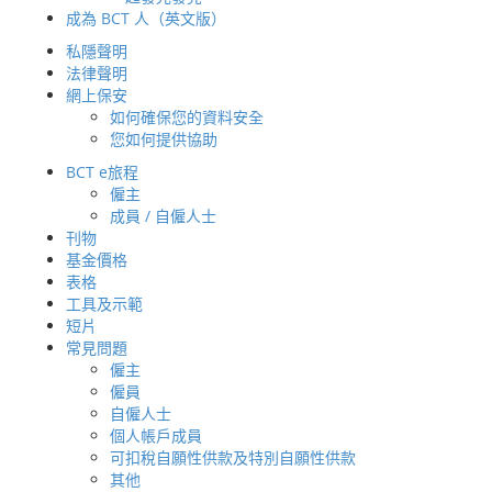
成為 BCT 人（英文版）
私隱聲明
法律聲明
網上保安
如何確保您的資料安全
您如何提供協助
BCT e旅程
僱主
主頁
成員 / 自僱人士
關於BCT 銀聯集團
刊物
關於我們
基金價格
表格
董事總經理及行政總裁的話
工具及示範
歷史和發展里程
短片
可持續發展與「環境、社會及管治」
常見問題
我們的業務
僱主
獎項及嘉許
僱員
最新動態
自僱人士
個人帳戶成員
最新消息
可扣稅自願性供款及特別自願性供款
亞洲收益退休基金
其他
有關取消以強積金抵銷長期服務金和遣散費的安排