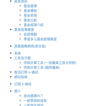
基金資訊
基金選擇
基金價格
‧
新 / 更改直接
基金表現
（僱主 / 自僱人
聯絡我們
基金比較
基金經理介紹
如果您想進一步了解我們的產品及服
基金經理展望
務，請致電我們:
投資專題
季度多元基金經理展望
成員熱線
2298 9333
‧
付款結算書
僱主熱線
2298 9388
資產服務網頁(英文版)
（只適用於 BCT
表格
工具及示範
供款計算工具 (一般僱員之首次供款)
供款計算工具 (臨時僱員)
取消訂閱 e-通訊
網站指南
訂閱 e-通訊
簡介
為何選擇BCT
一起學習和成長
一起發光發亮