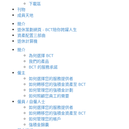
下載區
如何轉移您的強積金資產至
刊物
BCT
‧
產品概覽
成員天地
簡介
如何參加計劃
簡介
轉移強積金資產至
退休策劃網頁 - BCT陪你跨躍人生
BCT 的途徑
資產配置三部曲
如何管理您的帳戶
退休計算機
‧
強積金供款途
服務概要及接觸點
簡介
自僱人士供款
為何選擇 BCT
定期作強積金檢討
我們的產品
投資策劃服務
BCT 的服務承諾
退休策劃服務
僱主
強積金錦囊
‧
僱主申請書（
如何選擇您的服務提供者
基金資訊
（集成信託計劃 -
如何轉移您的強積金資產至 BCT
基金選擇
如何管理您的強積金計劃
基金價格
如何照顧您員工的需要
基金表現
僱員 / 自僱人士
基金比較
如何選擇您的服務提供者
基金經理介紹
‧
成員參加表格
如何轉移您的強積金資產至 BCT
基金經理展望
[AP(REE)-MT]
如何管理您的帳戶
投資專題
強積金錦囊
季度多元基金經理展望