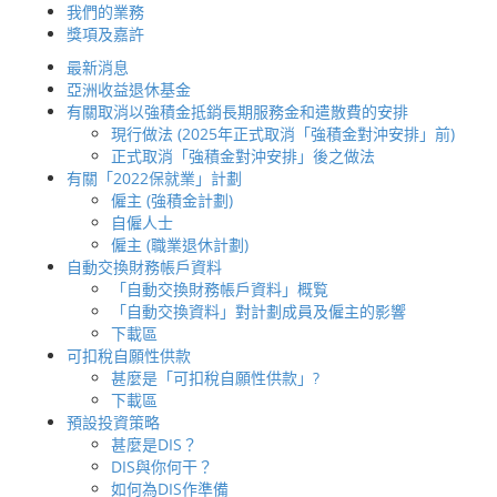
我們的業務
簡介
獎項及嘉許
首頁
強積金 / 職
為何選擇 BCT
分享
最新消息
我們的產品
亞洲收益退休基金
BCT 的服務承諾
有關取消以強積金抵銷長期服務金和遣散費的安排
僱主
BCT 積金之
現行做法 (2025年正式取消「強積金對沖安排」前)
如何選擇您的服務提供者
正式取消「強積金對沖安排」後之做法
如何轉移您的強積金資產至
有關「2022保就業」計劃
BCT
BCT 積金之選 –
僱主 (強積金計劃)
如何管理您的強積金計劃
自僱人士
參加計劃
僱主 (職業退休計劃)
成員登記
自動交換財務帳戶資料
供款
「自動交換財務帳戶資料」概覧
成員終止受僱
‧
強積金計劃說明
「自動交換資料」對計劃成員及僱主的影響
抵銷長期服務金和遣
下載區
散費
可扣稅自願性供款
成員內部轉移
甚麼是「可扣稅自願性供款」?
稅項寬減
下載區
如何照顧您員工的需要
預設投資策略
成員服務
‧
公司單張
甚麼是DIS？
增值服務
DIS與你何干？
僱員 / 自僱人士
如何為DIS作準備
如何選擇您的服務提供者