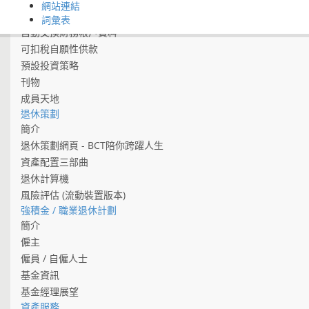
網站連結
有關「2022保就業」計劃
詞彙表
自動交換財務帳戶資料
可扣稅自願性供款
預設投資策略
刊物
成員天地
退休策劃
簡介
退休策劃網頁 - BCT陪你跨躍人生
資產配置三部曲
退休計算機
風險評估 (流動裝置版本)
強積金 / 職業退休計劃
簡介
僱主
僱員 / 自僱人士
基金資訊
基金經理展望
資產服務