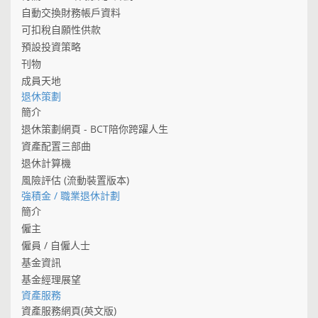
自動交換財務帳戶資料
可扣稅自願性供款
預設投資策略
刊物
成員天地
退休策劃
簡介
退休策劃網頁 - BCT陪你跨躍人生
資產配置三部曲
退休計算機
風險評估 (流動裝置版本)
強積金 / 職業退休計劃
簡介
僱主
僱員 / 自僱人士
基金資訊
基金經理展望
資產服務
資產服務網頁(英文版)