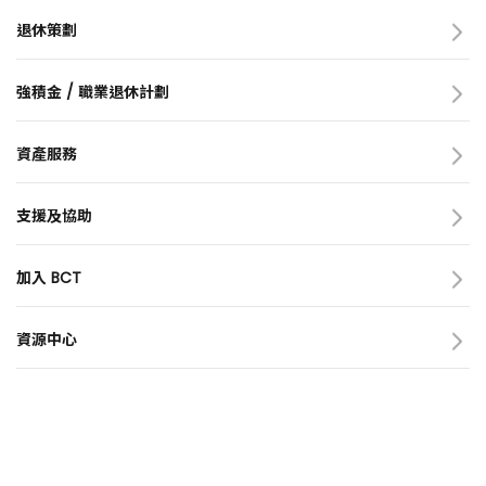
BCT 的服務承諾
自動交換財務帳戶資料
MPF 戶口整合
退休策劃
預設投資策略
簡介
刊物
退休策劃網頁 - BCT陪你跨躍人生
強積金 / 職業退休計劃
成員天地
資產配置三部曲
簡介
退休計算機
僱主
資產服務
可扣稅自願性供款(TVC)
僱員 / 自僱人士
資產服務網頁(英文版)
基金資訊
支援及協助
基金經理展望
表格
工具及示範
加入 BCT
網站指南
簡介
訂閱 e-通訊
成為 BCT 人（英文版）
資源中心
BCT e旅程
刊物
基金價格
表格
工具及示範