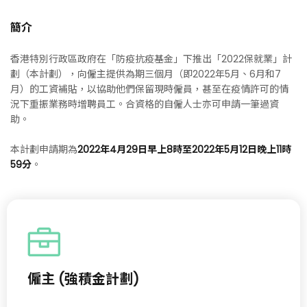
簡介
香港特別行政區政府在「防疫抗疫基金」下推出「2022保就業」計
劃（本計劃），向僱主提供為期三個月（即2022年5月、6月和7
月）的工資補貼，以協助他們保留現時僱員，甚至在疫情許可的情
況下重振業務時增聘員工。合資格的自僱人士亦可申請一筆過資
助。
本計劃申請期為
2022年4月29日早上8時至2022年5月12日晚上11時
59分
。
僱主 (強積金計劃)