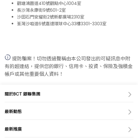
觀塘鴻圖道410號觀點中心1004室
長沙灣永康街9號601-2室
沙田石門安耀街2號新都廣場2310室
荃灣沙咀道6號嘉達環球中心33樓3301-3303室
提防騙案！切勿透過聲稱由本公司發出的可疑訊息中附
有的超連結，提供您的銀行、信用卡、投資、保險及強積金
帳戶或其他重要個人資料！
關於BCT 銀聯集團
關於我們
我們的業務
最新動態
BCT里程
最新消息
可持續發展
亞洲收益退休基金
最新推廣
獎項
有關「保就業」計劃資助
bct+ app