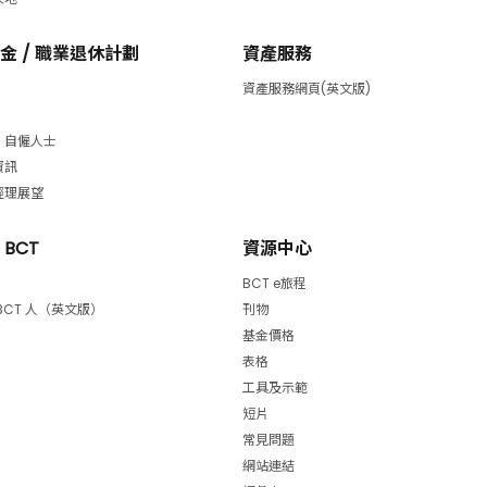
金 / 職業退休計劃
資產服務
資產服務網頁(英文版)
/ 自僱人士
資訊
經理展望
 BCT
資源中心
BCT e旅程
BCT 人（英文版）
刊物
基金價格
表格
工具及示範
短片
常見問題
網站連結