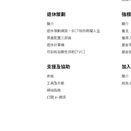
退休策劃
強積
簡介
簡介
退休策劃網頁 - BCT陪你跨躍人生
僱主
資產配置三部曲
僱員 
退休計算機
基金
可扣稅自願性供款(TVC)
基金
支援及協助
加入
表格
簡介
工具及示範
成為 
網站指南
訂閱 e-通訊