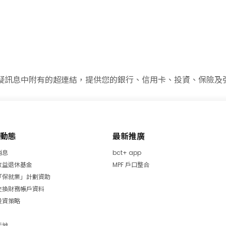
疑訊息中附有的超連結，提供您的銀行、信用卡、投資、保險及
動態
最新推廣
消息
bct+ app
收益退休基金
MPF 戶口整合
「保就業」計劃資助
交換財務帳戶資料
投資策略
天地