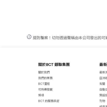
提防騙案！切勿透過聲稱由本公司發出的可
關於BCT 銀聯集團
最新
關於我們
最新
我們的業務
亞洲
BCT里程
有關
可持續發展
自動
獎項
預設
BCT 的服務承諾
刊物
成員