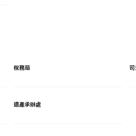
稅務局
司
遺產承辦處