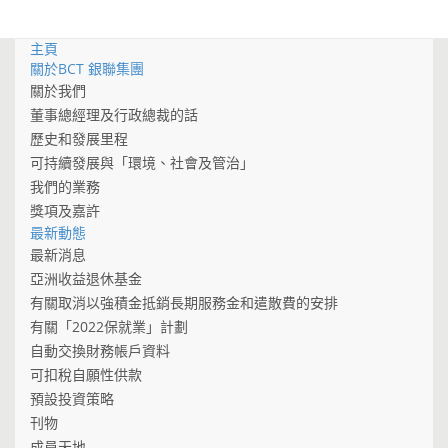
主頁
關於BCT 銀聯集團
關於我們
董事總經理及行政總裁的話
歷史和發展里程
可持續發展與「環境、社會及管治」
我們的業務
獎項及嘉許
最新動態
最新消息
亞洲收益退休基金
有關取消以強積金抵銷長期服務金和遣散費的安排
有關「2022保就業」計劃
自動交換財務帳戶資料
可扣稅自願性供款
預設投資策略
刊物
成員天地