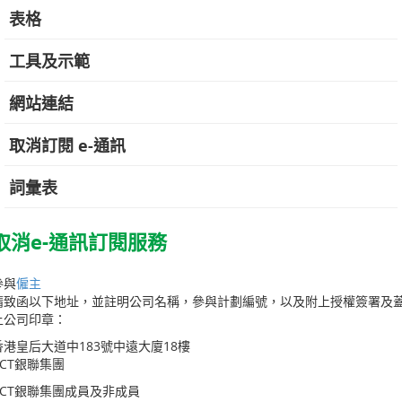
表格
工具及示範
網站連結
取消訂閱 e-通訊
詞彙表
取消e-通訊訂閱服務
參與
僱主
請致函以下地址，並註明公司名稱，參與計劃編號，以及附上授權簽署及
上公司印章：
香港皇后大道中183號中遠大廈18樓
BCT銀聯集團
BCT銀聯集團成員及非成員