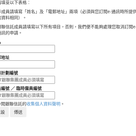
請填妥以下表格︰
非成員請填寫「姓名」及「電郵地址」兩項（必須與您訂閱e-通訊時所提
的資料相同）。
銀聯信託成員請填寫以下所有項目，否則，我們便不能夠處理您取消訂閱e
通訊的申請。
名
郵地址
與計劃編號
編號 ／ 臨時僱員編號
參閱銀聯信託的
收集個人資料聲明
。