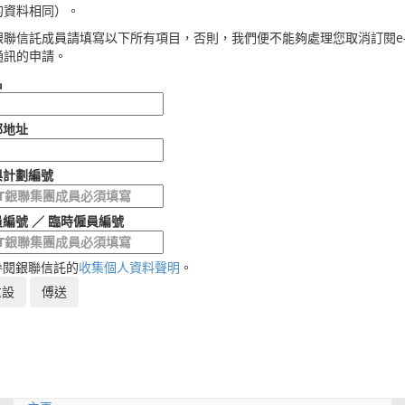
的資料相同）。
銀聯信託成員請填寫以下所有項目，否則，我們便不能夠處理您取消訂閱e
通訊的申請。
名
郵地址
與計劃編號
編號 ／ 臨時僱員編號
參閱銀聯信託的
收集個人資料聲明
。