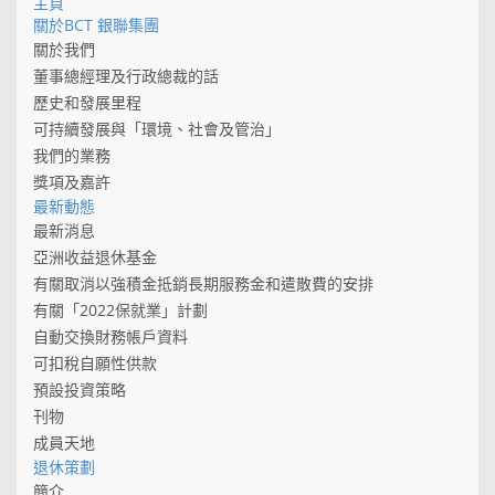
主頁
關於BCT 銀聯集團
關於我們
董事總經理及行政總裁的話
歷史和發展里程
可持續發展與「環境、社會及管治」
我們的業務
獎項及嘉許
最新動態
最新消息
亞洲收益退休基金
有關取消以強積金抵銷長期服務金和遣散費的安排
有關「2022保就業」計劃
自動交換財務帳戶資料
可扣稅自願性供款
預設投資策略
刊物
成員天地
退休策劃
簡介