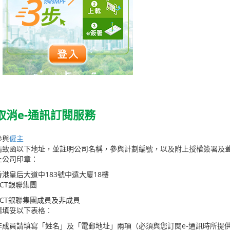
取消e-通訊訂閱服務
參與
僱主
請致函以下地址，並註明公司名稱，參與計劃編號，以及附上授權簽署及
上公司印章：
香港皇后大道中183號中遠大廈18樓
BCT銀聯集團
BCT銀聯集團成員及非成員
請填妥以下表格︰
非成員請填寫「姓名」及「電郵地址」兩項（必須與您訂閱e-通訊時所提